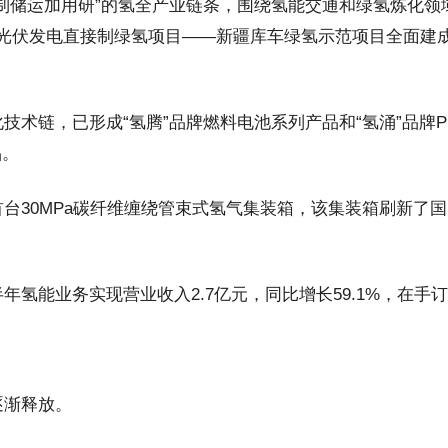
制储运加用研”的氢全产业链条，围绕氢能交通和绿氢炼化
级光伏发电直接制绿氢项目——新疆库车绿氢示范项目全面建
技术链，已形成“氢腾”品牌燃料电池系列产品和“氢涌”品牌
品。
台30MPa碳纤维缠绕管束式氢气集装箱，该集装箱刷新了
能业务实现营业收入2.7亿元，同比增长59.1%，在手订单同
逐渐释放。