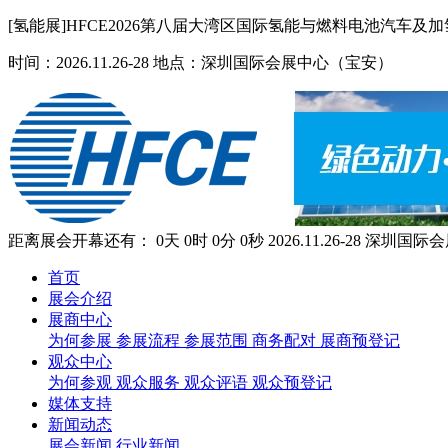
[氢能展]HFCE2026第八届大湾区国际氢能与燃料电池汽车及
时间：2026.11.26-28 地点：深圳国际会展中心（宝安）
距离展会开幕还有：
0
天
0
时
0
分
0
秒
2026.11.26-28
深圳国际会
首页
展会介绍
展商中心
为何参展
参展流程
参展范围
商务配对
展商预登记
观众中心
为何参观
观众服务
观众评语
观众预登记
媒体支持
新闻动态
展会新闻
行业新闻