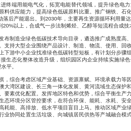
推进终端用能电气化，拓宽电能替代领域，提升绿色电力
原料供应能力，提高绿色低碳原料比重。推广钢铁、石
落后产能退出。到2030年，主要再生资源循环利用量达到
到20%以上，合成气一步法制烯烃、乙醇等短流程合成技
发布制造业绿色低碳技术导向目录，遴选推广成熟度高
。支持大型企业围绕产品设计、制造、物流、使用、回
上下游中小企业找准绿色低碳转型短板，有计划分步骤
链接生态化整体改造升级，组织园区内企业持续实施绿色
理水平。
棋，综合考虑区域产业基础、资源禀赋、环境承载力等
澳大湾区建设、长三角一体化发展、黄河流域生态保护
、要素优化配置。发挥地区特色和优势，综合平衡生产
生态环境分区管控要求，在符合环保、能耗、水耗、安
高耗能、高排放、低水平项目盲目上马。推动区域产业
行业协同处置生活垃圾、向城镇居民供热等产城融合模