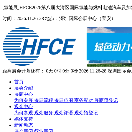
[氢能展]HFCE2026第八届大湾区国际氢能与燃料电池汽车及
时间：2026.11.26-28 地点：深圳国际会展中心（宝安）
距离展会开幕还有：
0
天
0
时
0
分
0
秒
2026.11.26-28
深圳国际会
首页
展会介绍
展商中心
为何参展
参展流程
参展范围
商务配对
展商预登记
观众中心
为何参观
观众服务
观众评语
观众预登记
媒体支持
新闻动态
展会新闻
行业新闻