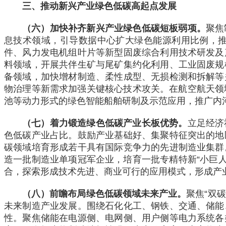
三、推动新兴产业绿色低碳高起点发展
（六）加快补齐新兴产业绿色低碳短板弱项。
聚焦
息技术领域，引导数据中心扩大绿色能源利用比例，
件、风力发电机组叶片等新型固废综合利用技术研发及
料领域，开展共伴生矿与尾矿集约化利用、工业固废规
备领域，加快增材制造、柔性成型、无损检测和拆解等
物治理等新需求加强关键核心技术攻关。在航空航天领
池等动力形式的绿色智能船舶研制及示范应用，推广内
（七）着力锻造绿色低碳产业长板优势。
立足经济
色低碳产业占比。鼓励产业基础好、集聚特征突出的地
碳领域培育形成若干具有国际竞争力的先进制造业集群
造一批制造业单项冠军企业，培育一批专精特新“小巨
合，探索形成技术先进、商业可行的应用模式，形成产
（八）前瞻布局绿色低碳领域未来产业。
聚焦“双
未来制造产业发展。围绕石化化工、钢铁、交通、储能
性。聚焦储能在电源侧、电网侧、用户侧等电力系统各