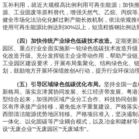
互补利用，就近大规模高比例利用可再生能源；加快
源、工业固废等原料替代，增强天然气、乙烷、丙烷等
健全市场化法治化化解过剩产能长效机制，依法依规推动
使用可再生能源比例达到30%以上，短流程炼钢比例达
（四）加快传统产业绿色低碳技术改造。
定期更新
园区、重点行业全面实施新一轮绿色低碳技术改造升级
化改造升级。充分发挥链主企业带动作用，帮助产业链
工业园区建设要求，开展布局集聚化、结构绿色化、
划，鼓励地方开展环保绩效创A行动，提升行业环保治
（五）引导区域绿色低碳优化布局。
坚持全国一盘
新格局。落实京津冀协同发展、长江经济带发展、粤港
型结合起来，加强跨区域产业分工合作、科技协同创新
区有序承接产业转移，避免低水平重复建设。严格落实
西部清洁能源优势地区转移。严格项目准入，坚决遏制
一体化、以化固碳等产业耦合模式，以及冶金和建材等
设“无废企业”“无废园区”“无废城市”。