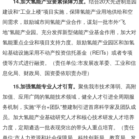
结合20大先进制造园
14
.
加大氢能产业
要素
保障力度。
建设和“工业上楼”项目实施，保障氢能产业用地供给和空
间需求，鼓励城市间氢能产业合作，谋划一批市外“飞
地”氢能产业园。充分发挥新型储能产业基金作用，加大对
氢能重点企业和项目支持力度。鼓励氢能产业园区和加氢
站基础设施采用不动产投资信托基金（REITs）或者专项
债等方式进行融资。（责任单位:市发展改革委、工业和信
息化局、财政局、国资委依职责办理）
聚焦我市技术薄弱、高附
15
.
加强氢能专业人才引育。
加值、应用广阔的氢能技术领域，健全人才引进全周期服
务机制，实施“平台+团队”整建制引进首席科学家及团队成
员。加大氢能产业基础研究人才和核心技术研发人才培养
力度，定期遴选一批表现突出的带头人重点培育。（责任
单位:市人力资源和社会保障局、科技创新局、教育局、发