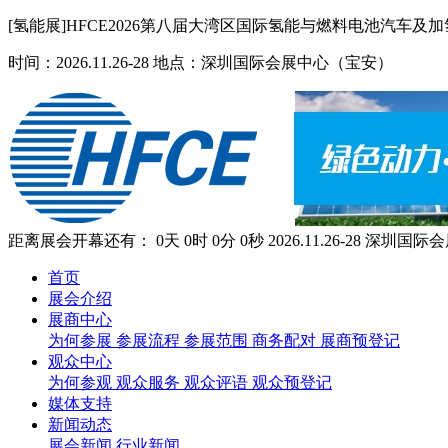
[氢能展]HFCE2026第八届大湾区国际氢能与燃料电池汽车及
时间：2026.11.26-28 地点：深圳国际会展中心（宝安）
距离展会开幕还有：
0
天
0
时
0
分
0
秒
2026.11.26-28
深圳国际会
首页
展会介绍
展商中心
为何参展
参展流程
参展范围
商务配对
展商预登记
观众中心
为何参观
观众服务
观众评语
观众预登记
媒体支持
新闻动态
展会新闻
行业新闻