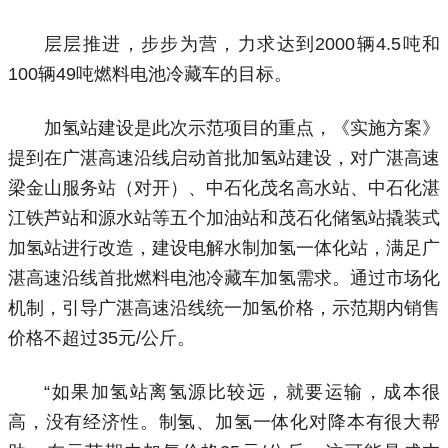
层层推进，步步为营，力求达到2000辆4.5吨和
100辆49吨燃料电池冷藏车的目标。
加氢站建设是此次示范项目的重点，《实施方案》
提到在广湛高速沿线启动首批加氢站建设，对广湛高速
梁金山服务站（对开）、中石化茂名高水站、中石化湛
江铁芦站和源水站等五个加油站和茂石化储氢站撬装式
加氢站进行改造，建设电解水制加氢一体化站，满足广
湛高速沿线首批燃料电池冷藏车加氢需求。通过市场化
机制，引导广湛高速沿线统一加氢价格，示范期内销售
价格不超过35元/公斤。
“如果加氢站离氢源比较远，就要运输，成本很
高，没有经济性。制氢、加氢一体化对降本有很大帮