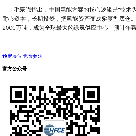
毛宗强指出，中国氢能方案的核心逻辑是“技术
耐心资本，长期投资，把氢能资产变成躺赢型底仓。
2000万吨，成为全球最大的绿氢供应中心，预计年
预定展位
免费参观
官方公众号