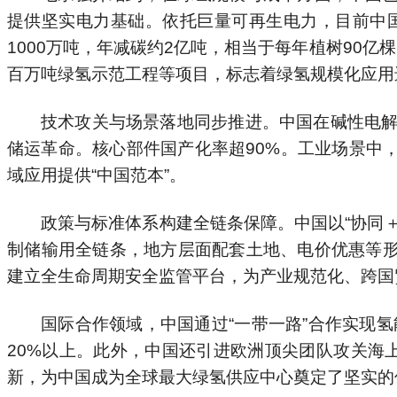
提供坚实电力基础。依托巨量可再生电力，目前中国
1000万吨，年减碳约2亿吨，相当于每年植树90亿
百万吨绿氢示范工程等项目，标志着绿氢规模化应用
技术攻关与场景落地同步推进。中国在碱性电解
储运革命。核心部件国产化率超90%。工业场景中
域应用提供“中国范本”。
政策与标准体系构建全链条保障。中国以“协同
制储输用全链条，地方层面配套土地、电价优惠等
建立全生命周期安全监管平台，为产业规范化、跨国
国际合作领域，中国通过“一带一路”合作实现
20%以上。此外，中国还引进欧洲顶尖团队攻关海上
新，为中国成为全球最大绿氢供应中心奠定了坚实的