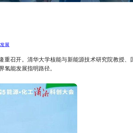
发展
阳隆重召开。清华大学核能与新能源技术研究院教授、
界氢能发展指明路径。