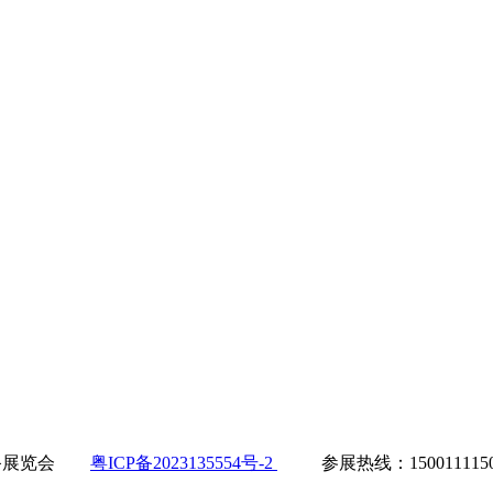
站设备展览会
粤ICP备2023135554号-2
参展热线：1500111150