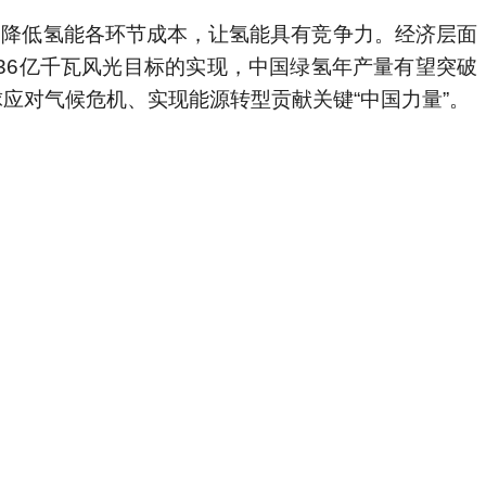
，降低氢能各环节成本，让氢能具有竞争力。经济层面
36亿千瓦风光目标的实现，中国绿氢年产量有望突破
应对气候危机、实现能源转型贡献关键“中国力量”。